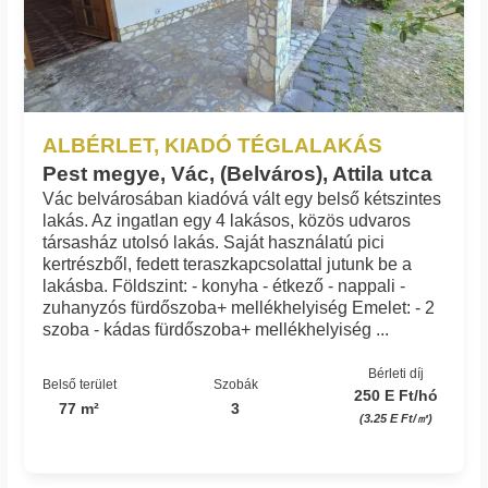
ALBÉRLET, KIADÓ TÉGLALAKÁS
Pest megye, Vác, (Belváros), Attila utca
Vác belvárosában kiadóvá vált egy belső kétszintes
lakás. Az ingatlan egy 4 lakásos, közös udvaros
társasház utolsó lakás. Saját használatú pici
kertrészből, fedett teraszkapcsolattal jutunk be a
lakásba. Földszint: - konyha - étkező - nappali -
zuhanyzós fürdőszoba+ mellékhelyiség Emelet: - 2
szoba - kádas fürdőszoba+ mellékhelyiség ...
Bérleti díj
Belső terület
Szobák
250 E Ft/hó
77 m²
3
(3.25 E Ft/㎡)