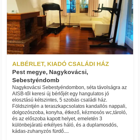
ALBÉRLET, KIADÓ CSALÁDI HÁZ
Pest megye, Nagykovácsi,
Sebestyéndomb
Nagykovácsi Sebestyéndombon, séta távolságra az
AISB-től keresi új bérlőjét egy hangulatos jó
elosztású kétszintes, 5 szobás családi ház.
Földszintjén a teraszkapcsolatos kandallós nappali,
dolgozószoba, konyha, étkező, kézmosós wc,tároló,
és az előszoba kapott helyet, emeletén 3
különbejáratú erkélyes háló, és a duplamosdós,
kádas-zuhanyzós fürdő....