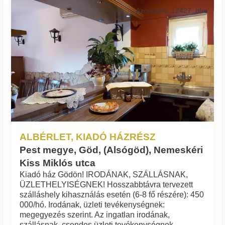
Azonosító: 12427_bhv
ALBÉRLET, KIADÓ HÁZRÉSZ
Pest megye, Göd, (Alsógöd), Nemeskéri
Kiss Miklós utca
Kiadó ház Gödön! IRODÁNAK, SZÁLLÁSNAK,
ÜZLETHELYISÉGNEK! Hosszabbtávra tervezett
szálláshely kihasználás esetén (6-8 fő részére): 450
000/hó. Irodának, üzleti tevékenységnek:
megegyezés szerint. Az ingatlan irodának,
szállásnak, csendes üzleti tevékenységnek,