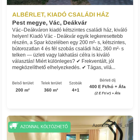
ALBÉRLET, KIADÓ CSALÁDI HÁZ
Pest megye, Vác, Deákvár
Vác–Deákváron kiadó kétszintes családi ház, kiváló
helyen! Kiadó Vác - Deákvár egyik legkeresettebb
részén, a Spar közelében egy 200 m²- s, kétszintes,
bútorozatlan 4 és fél szobás családi ház, 360 m²- s
telken — üzleti vagy lakhatási célra is kiváló
választás! Miért különleges? ✔ Frekventált, jól
megközelíthető elhelyezkedés. ✔ Tágas, vilá...
Bérleti díj
Belső terület
Telek terület
Szobák
400 E Ft/hó + Áfa
200 m²
360 m²
4+1
(2 E Ft/㎡) + Áfa
Azonosító: 175_cll
AZONNAL KÖLTÖZHETŐ