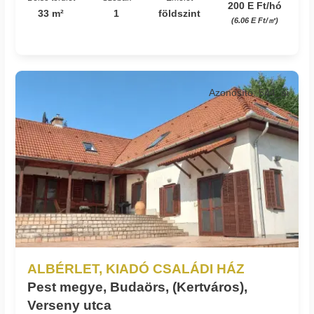
200 E Ft/hó
33 m²
1
földszint
(6.06 E Ft/㎡)
Azonosító: 544_ai
ALBÉRLET, KIADÓ CSALÁDI HÁZ
Pest megye, Budaörs, (Kertváros),
Verseny utca