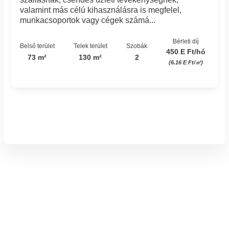
valamint más célú kihasználásra is megfelel,
munkacsoportok vagy cégek számá...
Bérleti díj
Belső terület
Telek terület
Szobák
450 E Ft/hó
73 m²
130 m²
2
(6.16 E Ft/㎡)