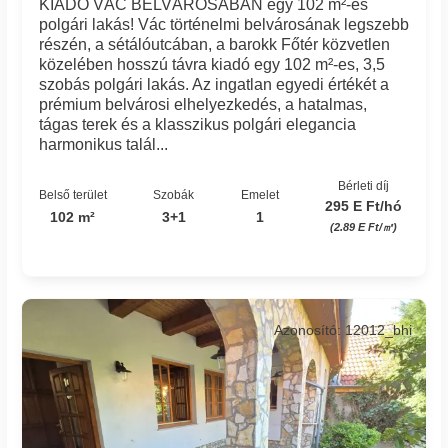
KIADÓ VÁC BELVÁROSÁBAN egy 102 m²-es
polgári lakás! Vác történelmi belvárosának legszebb
részén, a sétálóutcában, a barokk Főtér közvetlen
közelében hosszú távra kiadó egy 102 m²-es, 3,5
szobás polgári lakás. Az ingatlan egyedi értékét a
prémium belvárosi elhelyezkedés, a hatalmas,
tágas terek és a klasszikus polgári elegancia
harmonikus talál...
Bérleti díj
Belső terület
Szobák
Emelet
295 E Ft/hó
102 m²
3+1
1
(2.89 E Ft/㎡)
Azonosító: 12012_bhi