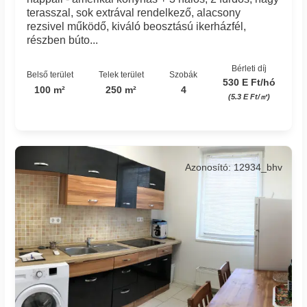
terasszal, sok extrával rendelkező, alacsony
rezsivel működő, kiváló beosztású ikerházfél,
részben búto...
Bérleti díj
Belső terület
Telek terület
Szobák
530 E Ft/hó
100 m²
250 m²
4
(5.3 E Ft/㎡)
Azonosító: 12934_bhv