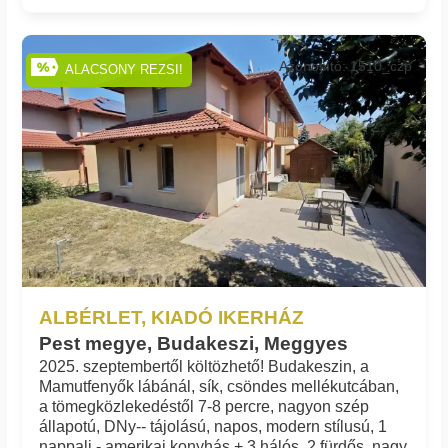
Azonosító: 1510_czp
ALACSONY REZSI!
ALBÉRLET, KIADÓ IKERHÁZ
Pest megye, Budakeszi, Meggyes
2025. szeptembertől költözhető! Budakeszin, a
Mamutfenyők lábánál, sík, csöndes mellékutcában,
a tömegközlekedéstől 7-8 percre, nagyon szép
állapotú, DNy-- tájolású, napos, modern stílusú, 1
nappali - amerikai konyhás + 3 hálós, 2 fürdős, nagy