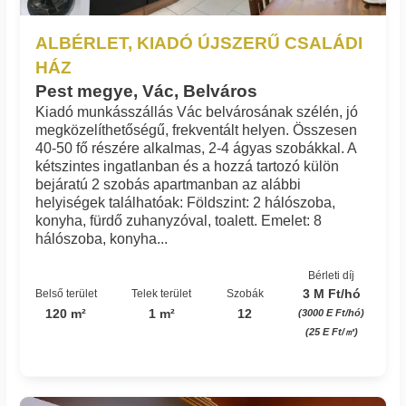
ALBÉRLET, KIADÓ ÚJSZERŰ CSALÁDI
HÁZ
Pest megye, Vác, Belváros
Kiadó munkásszállás Vác belvárosának szélén, jó
megközelíthetőségű, frekventált helyen. Összesen
40-50 fő részére alkalmas, 2-4 ágyas szobákkal. A
kétszintes ingatlanban és a hozzá tartozó külön
bejáratú 2 szobás apartmanban az alábbi
helyiségek találhatóak: Földszint: 2 hálószoba,
konyha, fürdő zuhanyzóval, toalett. Emelet: 8
hálószoba, konyha...
Bérleti díj
3 M Ft/hó
Belső terület
Telek terület
Szobák
120 m²
1 m²
12
(3000 E Ft/hó)
(25 E Ft/㎡)