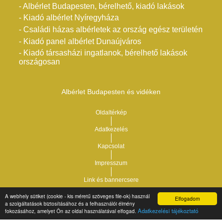
- Albérlet Budapesten, bérelhető, kiadó lakások
- Kiadó albérlet Nyíregyháza
- Családi házas albérletek az ország egész területén
- Kiadó panel albérlet Dunaújváros
- Kiadó társasházi ingatlanok, bérelhető lakások
országosan
Albérlet Budapesten és vidéken
Oldaltérkép
Adatkezelés
Kapcsolat
Impresszum
Link és bannercsere
A webhely sütiket (cookie - kis méretű szöveges file-ok) használ
Elfogadom
Vár-Köz Kft. - Ingatlan nyilvántartó, ügyviteli és
a szolgáltatások biztosításához és a felhasználói élmény
Copyright © 2021.
Adatkezelési tájékoztató
fokozásához, amelyet Ön az oldal használatával elfogad.
adminisztrációs szoftver