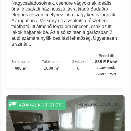
Nagycsaládosoknak, csendre vágyóknak ideális,
önálló családi ház hosszú távra kiadó Budaörs
elegáns részén, melyhez intim nagy kert is tartozik.
Az ingatlan a Verseny utca zsákutca részében
található, itt átmenő forgalom nincsen, csak az itt
lakók hajtanak be. Az alsó szinten a garázsban 2
autó számára nyílik beállási lehetőség. Ugyanezen
a szinte...
Bérleti díj
835 E Ft/hó
Belső terület
Telek terület
Szobák
400 m²
1000 m²
8
(2.300 €/hó)
(2.09 E Ft/㎡)
Azonosító: 13100_bhv
AZONNAL KÖLTÖZHETŐ