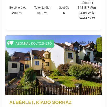
Bérleti díj
545 E Ft/hó
Belső terület
Telek terület
Szobák
200 m²
846 m²
5
(1.500 €/hó)
(2.72 E Ft/㎡)
Azonosító: 159_cll
AZONNAL KÖLTÖZHETŐ
ALBÉRLET, KIADÓ SORHÁZ