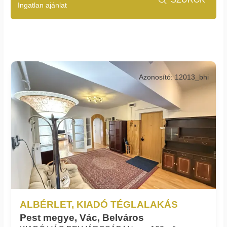
Ingatlan ajánlat
Azonosító: 12013_bhi
ALBÉRLET, KIADÓ TÉGLALAKÁS
Pest megye, Vác, Belváros