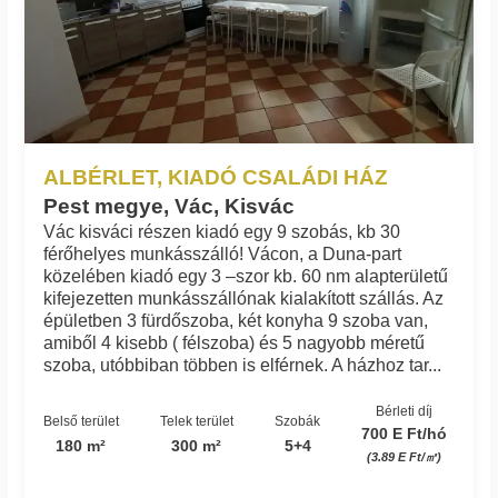
ALBÉRLET, KIADÓ CSALÁDI HÁZ
Pest megye, Vác, Kisvác
Vác kisváci részen kiadó egy 9 szobás, kb 30
férőhelyes munkásszálló! Vácon, a Duna-part
közelében kiadó egy 3 –szor kb. 60 nm alapterületű
kifejezetten munkásszállónak kialakított szállás. Az
épületben 3 fürdőszoba, két konyha 9 szoba van,
amiből 4 kisebb ( félszoba) és 5 nagyobb méretű
szoba, utóbbiban többen is elférnek. A házhoz tar...
Bérleti díj
Belső terület
Telek terület
Szobák
700 E Ft/hó
180 m²
300 m²
5+4
(3.89 E Ft/㎡)