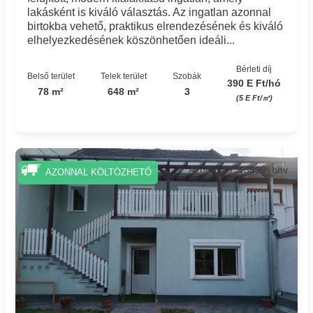
lakásként is kiváló választás. Az ingatlan azonnal
birtokba vehető, praktikus elrendezésének és kiváló
elhelyezkedésének köszönhetően ideáli...
Bérleti díj
Belső terület
Telek terület
Szobák
390 E Ft/hó
78 m²
648 m²
3
(5 E Ft/㎡)
Azonosító: 13599_bhv
AZONNAL KÖLTÖZHETŐ