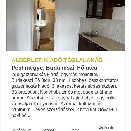
ALBÉRLET, KIADÓ TÉGLALAKÁS
Pest megye, Budakeszi, Fő utca
2db garzonlakás kiadó, egymás mellettiek!
Budakeszi Fő úton, 33 nm, 1 szobás, összkomfortos
garzonlakás kiadó, 3 lakásos, kertes társasházban.
Bútorozatlan, Konyhabútor ès mosógép található
benne. A szobát és a konyhát ajtó helyett egy boltív
választja ek egymástól. Azonnal költözhető,
minimum 1 éves szerződéssel, 2 havi kaucióval + 1
havi bé...
Bérleti díj
Belső terület
Szobák
Emelet