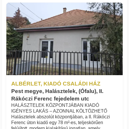
Azonosító: 21_vak
ALBÉRLET, KIADÓ CSALÁDI HÁZ
Pest megye, Halásztelek, (Ófalu), II.
Rákóczi Ferenc fejedelem utc
HALÁSZTELEK KÖZPONTJÁBAN KIADÓ
IGÉNYES LAKÁS – AZONNAL KÖLTÖZHETŐ
Halásztelek abszolút központjában, a II. Rákóczi
Ferenc úton kiadó egy 78 m²-es, teljeskörűen
felújított, modern kialakítású ingatlan, amely