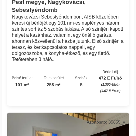
Pest megye, Nagykovácsi,
Sebestyéndomb
Nagykovácsi Sebestyéndombon, AISB közelében
keresi új bérlőjét egy 101 nm-es napfényes három
szintes sorház 5 szobás lakása. Alsó szintjén kapott
helyet a kazánház, valamint egy önálló garázs,
ahonnan közvetlenül a házba jutunk. Első szintjén a
terasz, és kertkapcsolatos nappali, egy
dolgozószoba, a konyha-étkező, és egy fürdő.
Tetőterében 3 háló...
Bérleti díj
472 E Ft/hó
Belső terület
Telek terület
Szobák
101 m²
258 m²
5
(1.300 €/hó)
(4.67 E Ft/㎡)
Azonosító: 35855_v