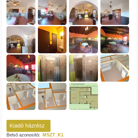
Kiadó házrész
Belső azonosító:
MSZT_K1