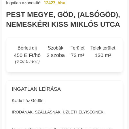
Ingatlan azonosító:
12427_bhv
PEST MEGYE, GÖD, (ALSÓGÖD),
NEMESKÉRI KISS MIKLÓS UTCA
Bérleti díj
Szobák
Terület
Telek terület
450 E Ft/hó
2 szoba
73 m²
130 m²
(6.16 E Ft/㎡)
INGATLAN LEÍRÁSA
Kiadó ház Gödön!
IRODÁNAK, SZÁLLÁSNAK, ÜZLETHELYISÉGNEK!