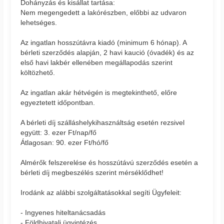
Dohányzás és kisállat tartása:
Nem megengedett a lakórészben, előbbi az udvaron
lehetséges.
Az ingatlan hosszútávra kiadó (minimum 6 hónap). A
bérleti szerződés alapján, 2 havi kaució (óvadék) és az
első havi lakbér ellenében megállapodás szerint
költözhető.
Az ingatlan akár hétvégén is megtekinthető, előre
egyeztetett időpontban.
A bérleti díj szálláshelykihasználtság esetén rezsivel
együtt: 3. ezer Ft/nap/fő
Átlagosan: 90. ezer Ft/hó/fő
Almérők felszerelése és hosszútávú szerződés esetén a
bérleti díj megbeszélés szerint mérséklődhet!
Irodánk az alábbi szolgáltatásokkal segíti Ügyfeleit:
- Ingyenes hiteltanácsadás
- Földhivatali ügyintézés