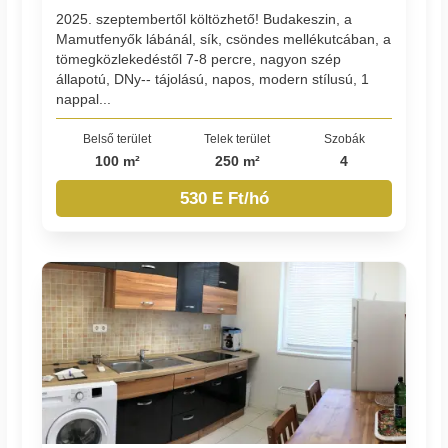
2025. szeptembertől költözhető! Budakeszin, a
Mamutfenyők lábánál, sík, csöndes mellékutcában, a
tömegközlekedéstől 7-8 percre, nagyon szép
állapotú, DNy-- tájolású, napos, modern stílusú, 1
nappal...
Belső terület
Telek terület
Szobák
100 m²
250 m²
4
530 E Ft/hó