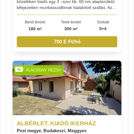
közelében kiadó egy 3 –szor kb. 60 nm alapterületű
kifejezetten munkásszállónak kialakított szállás. Az...
Belső terület
Telek terület
Szobák
180 m²
300 m²
5+4
700 E Ft/hó
ALACSONY REZSI!
ALBÉRLET, KIADÓ IKERHÁZ
Pest megye, Budakeszi, Meggyes