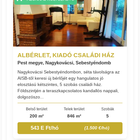
ALBÉRLET, KIADÓ CSALÁDI HÁZ
Pest megye, Nagykovácsi, Sebestyéndomb
Nagykovácsi Sebestyéndombon, séta távolságra az
AISB-től keresi új bérlőjét egy hangulatos jó
elosztású kétszintes, 5 szobás családi ház.
Földszintjén a teraszkapcsolatos kandallós nappali,
dolgozószo...
Belső terület
Telek terület
Szobák
200 m²
846 m²
5
543 E Ft/hó
(1.500 €/hó)