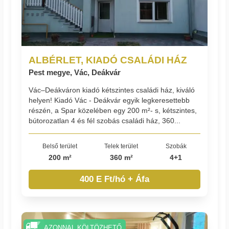
ALBÉRLET, KIADÓ CSALÁDI HÁZ
Pest megye, Vác, Deákvár
Vác–Deákváron kiadó kétszintes családi ház, kiváló
helyen! Kiadó Vác - Deákvár egyik legkeresettebb
részén, a Spar közelében egy 200 m²- s, kétszintes,
bútorozatlan 4 és fél szobás családi ház, 360...
Belső terület
Telek terület
Szobák
200 m²
360 m²
4+1
400 E Ft/hó + Áfa
AZONNAL KÖLTÖZHETŐ