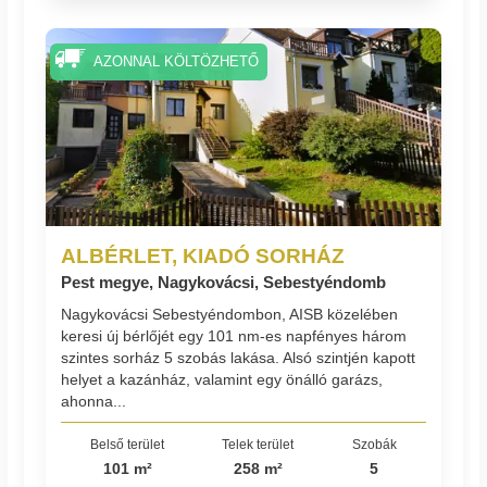
AZONNAL KÖLTÖZHETŐ
ALBÉRLET, KIADÓ SORHÁZ
Pest megye, Nagykovácsi, Sebestyéndomb
Nagykovácsi Sebestyéndombon, AISB közelében
keresi új bérlőjét egy 101 nm-es napfényes három
szintes sorház 5 szobás lakása. Alsó szintjén kapott
helyet a kazánház, valamint egy önálló garázs,
ahonna...
Belső terület
Telek terület
Szobák
101 m²
258 m²
5