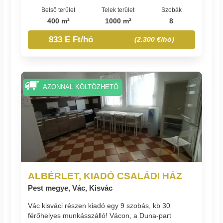
Belső terület
Telek terület
Szobák
400 m²
1000 m²
8
833 E Ft/hó
(2.300 €/hó)
AZONNAL KÖLTÖZHETŐ
ALBÉRLET, KIADÓ CSALÁDI HÁZ
Pest megye, Vác, Kisvác
Vác kisváci részen kiadó egy 9 szobás, kb 30
férőhelyes munkásszálló! Vácon, a Duna-part