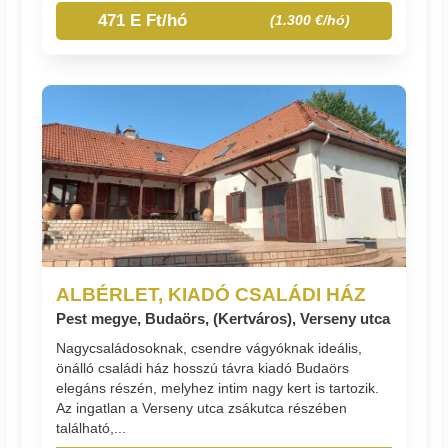
471 E Ft/hó
(1.300 €/hó)
ALBÉRLET, KIADÓ CSALÁDI HÁZ
Pest megye, Budaörs, (Kertváros), Verseny utca
Nagycsaládosoknak, csendre vágyóknak ideális,
önálló családi ház hosszú távra kiadó Budaörs
elegáns részén, melyhez intim nagy kert is tartozik.
Az ingatlan a Verseny utca zsákutca részében
található,...