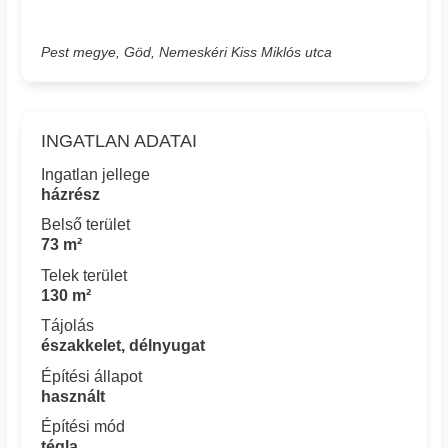
Pest megye, Göd, Nemeskéri Kiss Miklós utca
INGATLAN ADATAI
Ingatlan jellege
házrész
Belső terület
73 m²
Telek terület
130 m²
Tájolás
északkelet, délnyugat
Építési állapot
használt
Építési mód
tégla