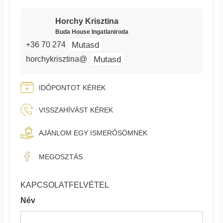
Horchy Krisztina
Buda House Ingatlaniroda
Mutasd
+36 70 274
Mutasd
horchykrisztina@
IDŐPONTOT KÉREK
VISSZAHÍVÁST KÉREK
AJÁNLOM EGY ISMERŐSÖMNEK
MEGOSZTÁS
KAPCSOLATFELVÉTEL
Név