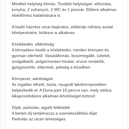
Mindkét helyiség klímás. További helyiségek: előszoba,
konyha, 2 zuhanyzó, 2 WC és 1 piszoár. Előtere alkalmas
ebédlőrész kialakítására is.
A kiadó házrész utcai bejáratos, előkertje néhány asztal
kihelyezésére, kiülésre is alkalmas.
Közlekedés, ellátottság:
A környéken kiváló a közlekedés, minden könnyen és
gyorsan elérhető. Vasútállomás, buszmegálló, üzletek,
szolgáltatók, polgármesteri hivatal, orvosi rendelők,
gyógyszertár, éttermek, pékség a közelben.
Környezet, adottságok:
Az ingatlan élhető, tiszta, nyugodt lakókörnyezetben
helyezkedik el. A Duna-part 10 percre van, mely sétára,
kikapcsolódásra alkalmas lehetőséget biztosít.
Díjak, parkolás, egyéb feltételek:
A bérleti díj tartalmazza a szemétszállítási díjat.
Parkolás az utcán lehetséges.