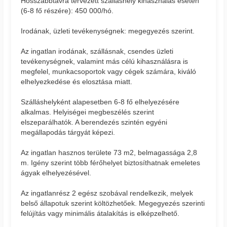
Hosszabbtávra tervezett szálláshely kihasználás esetén
(6-8 fő részére): 450 000/hó.
Irodának, üzleti tevékenységnek: megegyezés szerint.
Az ingatlan irodának, szállásnak, csendes üzleti
tevékenységnek, valamint más célú kihasználásra is
megfelel, munkacsoportok vagy cégek számára, kiváló
elhelyezkedése és elosztása miatt.
Szálláshelyként alapesetben 6-8 fő elhelyezésére
alkalmas. Helyiségei megbeszélés szerint
elszeparálhatók. A berendezés szintén egyéni
megállapodás tárgyát képezi.
Az ingatlan hasznos területe 73 m2, belmagassága 2,8
m. Igény szerint több férőhelyet biztosíthatnak emeletes
ágyak elhelyezésével.
Az ingatlanrész 2 egész szobával rendelkezik, melyek
belső állapotuk szerint költözhetőek. Megegyezés szerinti
felújítás vagy minimális átalakítás is elképzelhető.