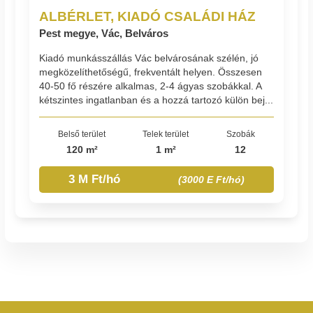
ALBÉRLET, KIADÓ CSALÁDI HÁZ
Pest megye, Vác, Belváros
Kiadó munkásszállás Vác belvárosának szélén, jó
megközelíthetőségű, frekventált helyen. Összesen
40-50 fő részére alkalmas, 2-4 ágyas szobákkal. A
kétszintes ingatlanban és a hozzá tartozó külön bej...
Belső terület
Telek terület
Szobák
120 m²
1 m²
12
3 M Ft/hó
(3000 E Ft/hó)