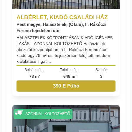
ALBÉRLET, KIADÓ CSALÁDI HÁZ
Pest megye, Halásztelek, (Ófalu), II. Rákóczi
Ferenc fejedelem utc
HALÁSZTELEK KÖZPONTJÁBAN KIADÓ IGÉNYES
LAKÁS – AZONNAL KÖLTÖZHETŐ Halásztelek
abszolút központjában, a II. Rákóczi Ferenc úton
kiadó egy 78 m²-es, teljeskörűen felújított, modern
kialakítású ingatl...
Belső terület
Telek terület
Szobák
78 m²
648 m²
3
390 E Ft/hó
AZONNAL KÖLTÖZHETŐ