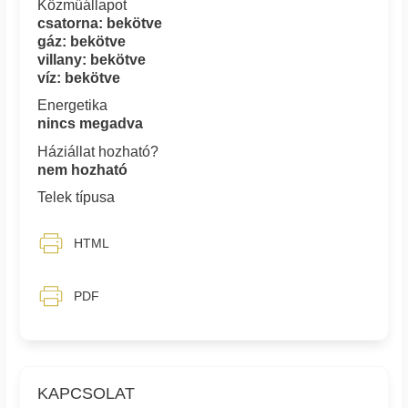
Közműállapot
csatorna: bekötve
gáz: bekötve
villany: bekötve
víz: bekötve
Energetika
nincs megadva
Háziállat hozható?
nem hozható
Telek típusa
HTML
PDF
KAPCSOLAT