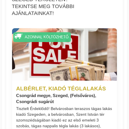
TEKINTSE MEG TOVÁBBI
AJÁNLATAINKAT!
AZONNAL KÖLTÖZHETŐ
ALBÉRLET, KIADÓ TÉGLALAKÁS
Csongrád megye, Szeged, (Felsőváros),
Csongrádi sugárút
Tisztelt Érdeklődő! Belvárosban teraszos tágas lakás
kiadó Szegeden, a belvárosban, Szent István tér
szomszédságában kiadó ez az első emeleti 3
szobás, tágas nappalis tégla lakás (3 lakásos),