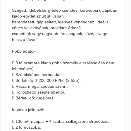
Szeged, Klebelsberg-telep csendes, kertvárosi utcájában
kiadó egy letisztult stílusban
berendezett, gépiesített, igényes vendégház. Ideális
céges kollektívának, projektre érkező
csapatnak vagy nagyobb társaságnak, közép- vagy
hosszú távon.
Főbb adatok
 9 fő számára kiadó (több személy elszállásolása nem
lehetséges).
 Számlaképes bérbeadás.
 Bérleti díj: 1 200 000 Ft/hó (9 főre).
 Rezsi: megállapodás szerint.
 Költözhető: szeptembertől.
 Bérleti idő: rugalmas.
Ingatlan jellemzői
 136 m², nappali + 4 szoba, csillagszerű elrendezés.
 2 fürdőszoba.