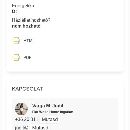
Energetika
D:
Háziállat hozható?
nem hozható
HTML
PDF
KAPCSOLAT
Varga M. Judit
Flat White Home Ingatlan
Mutasd
+36 20 311
Mutasd
judit@