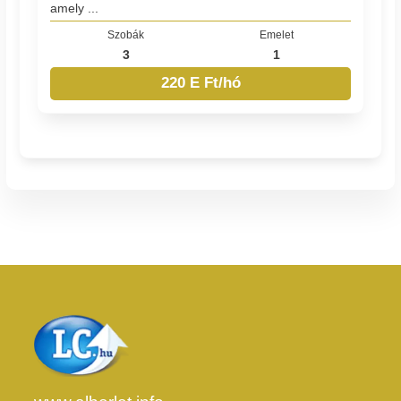
amely ...
Szobák
Emelet
3
1
220 E Ft/hó