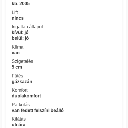
kb. 2005
Lift
nincs
Ingatlan állapot
kívül: jó
belül: jó
Klíma
van
Szigetelés
5 cm
Fűtés
gázkazán
Komfort
duplakomfort
Parkolás
van fedett felszíni beálló
Kilátás
utcára