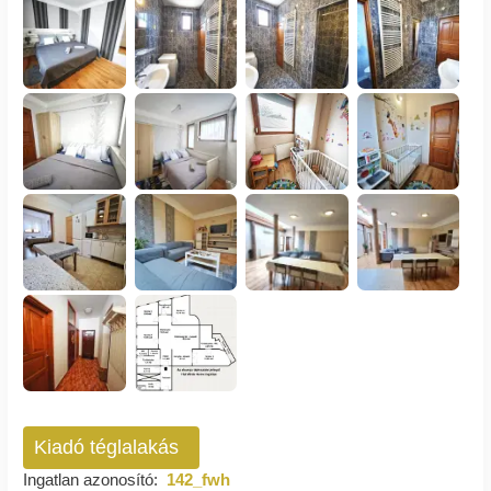
Kiadó téglalakás
Ingatlan azonosító:
142_fwh