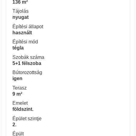
136 m²
Tájolás
nyugat
Építési állapot
használt
Építési mód
tégla
Szobák száma
5+1 félszoba
Bútorozottság
igen
Terasz
9 m²
Emelet
földszint.
Épület szintje
2.
Épült