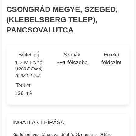
CSONGRÁD MEGYE, SZEGED,
(KLEBELSBERG TELEP),
PANCSOVAI UTCA
Bérleti díj
Szobák
Emelet
1.2 M Ft/hó
5+1 félszoba
földszint
(1200 E Ft/hó)
(8.82 E Ft/㎡)
Terület
136 m²
INGATLAN LEÍRÁSA
Kiadó igényes, tágas vendégház Szegeden – 9 főre