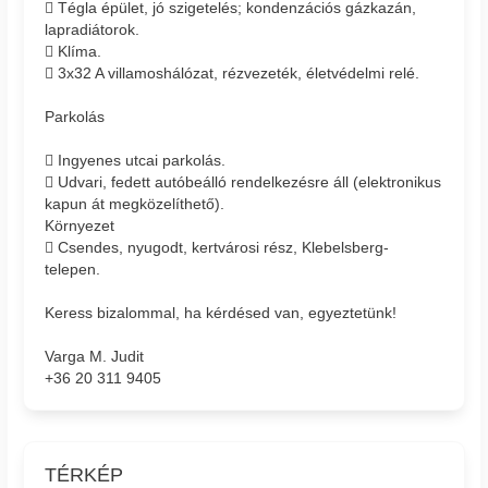
 Tégla épület, jó szigetelés; kondenzációs gázkazán,
lapradiátorok.
 Klíma.
 3x32 A villamoshálózat, rézvezeték, életvédelmi relé.
Parkolás
 Ingyenes utcai parkolás.
 Udvari, fedett autóbeálló rendelkezésre áll (elektronikus
kapun át megközelíthető).
Környezet
 Csendes, nyugodt, kertvárosi rész, Klebelsberg-
telepen.
Keress bizalommal, ha kérdésed van, egyeztetünk!
Varga M. Judit
+36 20 311 9405
TÉRKÉP