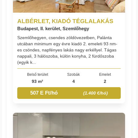
ALBÉRLET, KIADÓ TÉGLALAKÁS
Budapest, II. kerület, Szemlőhegy
Szemlőhegyen, csendes zöldövezetben, Palánta
utcában minimum egy évre kiadó 2. emeleti 93 nm-
es csöndes, napfényes lakás nagy erkéllyel. Tágas
nappali, 3 hálószoba, külön konyha, 2 fürdőszoba
(egyik k...
Belső terület
Szobák
Emelet
93 m²
4
2
507 E Ft/hó
(1.400 €/hó)