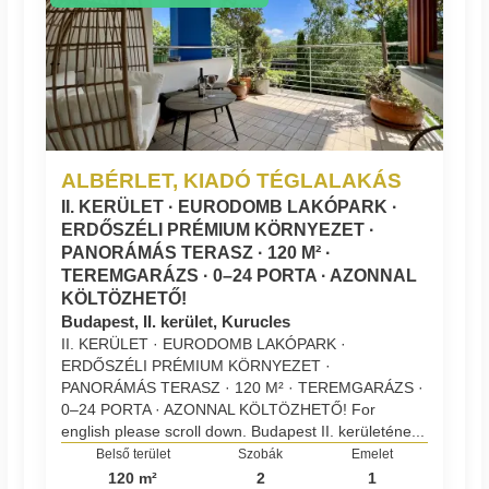
ALBÉRLET, KIADÓ TÉGLALAKÁS
II. KERÜLET · EURODOMB LAKÓPARK ·
ERDŐSZÉLI PRÉMIUM KÖRNYEZET ·
PANORÁMÁS TERASZ · 120 M² ·
TEREMGARÁZS · 0–24 PORTA · AZONNAL
KÖLTÖZHETŐ!
Budapest, II. kerület, Kurucles
II. KERÜLET · EURODOMB LAKÓPARK ·
ERDŐSZÉLI PRÉMIUM KÖRNYEZET ·
PANORÁMÁS TERASZ · 120 M² · TEREMGARÁZS ·
0–24 PORTA · AZONNAL KÖLTÖZHETŐ! For
english please scroll down. Budapest II. kerületéne...
Belső terület
Szobák
Emelet
120 m²
2
1