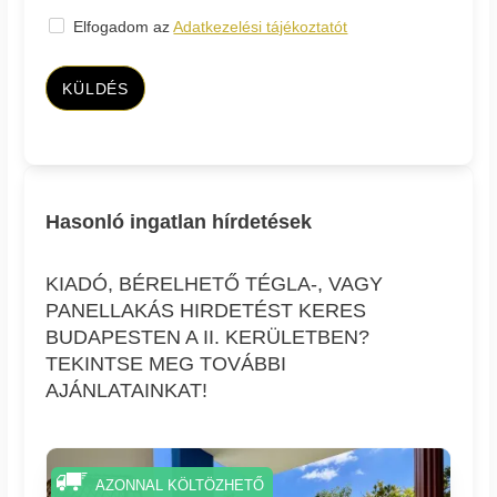
Elfogadom az
Adatkezelési tájékoztatót
KÜLDÉS
Hasonló ingatlan hírdetések
KIADÓ, BÉRELHETŐ TÉGLA-, VAGY
PANELLAKÁS HIRDETÉST KERES
BUDAPESTEN A II. KERÜLETBEN?
TEKINTSE MEG TOVÁBBI
AJÁNLATAINKAT!
AZONNAL KÖLTÖZHETŐ