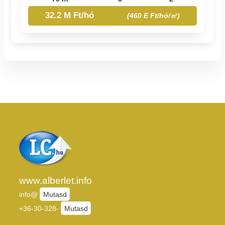
32.2 M Ft/hó
(460 E Ft/hó/㎡)
www.alberlet.info
info@
Mutasd
+36-30-328-
Mutasd