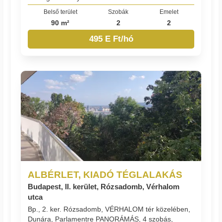
Belső terület
Szobák
Emelet
90 m²
2
2
495 E Ft/hó
ALBÉRLET, KIADÓ TÉGLALAKÁS
Budapest, II. kerület, Rózsadomb, Vérhalom
utca
Bp., 2. ker. Rózsadomb, VÉRHALOM tér közelében,
Dunára, Parlamentre PANORÁMÁS, 4 szobás,