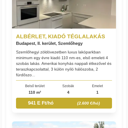
ALBÉRLET, KIADÓ TÉGLALAKÁS
Budapest, II. kerület, Szemlőhegy
Szemlőhegyi zöldövezetben luxus lakóparkban
minimum egy évre kiadó 110 nm-es, első emeleti 4
szobás lakás. Amerikai konyhás nappali étkezővel és
teraszkapcsolattal, 3 külön nyíló hálószoba, 2
fürdőszo...
Belső terület
Szobák
Emelet
110 m²
4
1
941 E Ft/hó
(2.600 €/hó)