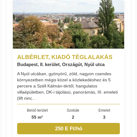
ALBÉRLET, KIADÓ TÉGLALAKÁS
Budapest, II. kerület, Országút, Nyúl utca
A Nyúl utcában, gyönyörű, zöld, nagyon csendes
környezetben mégis közel a közlekedéshez és 5
percere a Széll Kálmán-tértől, hangulatos
villaépületben, DK-i tájolású, panorámás, III. emeleti
(lift ninc...
Belső terület
Szobák
Emelet
55 m²
2
3
250 E Ft/hó