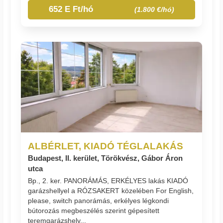
652 E Ft/hó
(1.800 €/hó)
ALBÉRLET, KIADÓ TÉGLALAKÁS
Budapest, II. kerület, Törökvész, Gábor Áron
utca
Bp., 2. ker. PANORÁMÁS, ERKÉLYES lakás KIADÓ
garázshellyel a RÓZSAKERT közelében For English,
please, switch panorámás, erkélyes légkondi
bútorozás megbeszélés szerint gépesített
teremgarázshely...