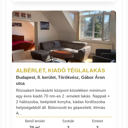
ALBÉRLET, KIADÓ TÉGLALAKÁS
Budapest, II. kerület, Törökvész, Gábor Áron
utca
Rózsakert bevásárló központ közelében minimum
egy évre kiadó 70 nm-es 2. emeleti lakás. Nappali +
2 hálószoba, beépített konyha, kádas fürdőszoba
helyiségekből áll. Bútorozott és gépesített, klímás.
A...
Belső terület
Szobák
Emelet
70 m²
3
2