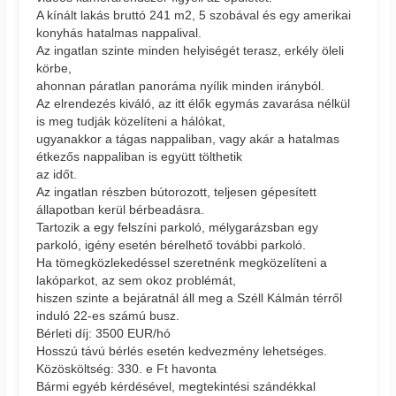
A kínált lakás bruttó 241 m2, 5 szobával és egy amerikai
konyhás hatalmas nappalival.
Az ingatlan szinte minden helyiségét terasz, erkély öleli
körbe,
ahonnan páratlan panoráma nyílik minden irányból.
Az elrendezés kiváló, az itt élők egymás zavarása nélkül
is meg tudják közelíteni a hálókat,
ugyanakkor a tágas nappaliban, vagy akár a hatalmas
étkezős nappaliban is együtt tölthetik
az időt.
Az ingatlan részben bútorozott, teljesen gépesített
állapotban kerül bérbeadásra.
Tartozik a egy felszíni parkoló, mélygarázsban egy
parkoló, igény esetén bérelhető további parkoló.
Ha tömegközlekedéssel szeretnénk megközelíteni a
lakóparkot, az sem okoz problémát,
hiszen szinte a bejáratnál áll meg a Széll Kálmán térről
induló 22-es számú busz.
Bérleti díj: 3500 EUR/hó
Hosszú távú bérlés esetén kedvezmény lehetséges.
Közösköltség: 330. e Ft havonta
Bármi egyéb kérdésével, megtekintési szándékkal