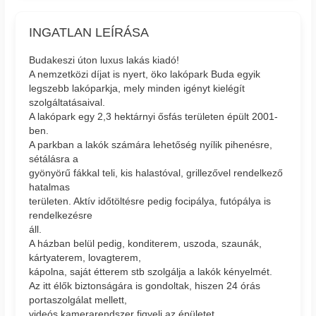
INGATLAN LEÍRÁSA
Budakeszi úton luxus lakás kiadó!
A nemzetközi díjat is nyert, öko lakópark Buda egyik
legszebb lakóparkja, mely minden igényt kielégít
szolgáltatásaival.
A lakópark egy 2,3 hektárnyi ősfás területen épült 2001-
ben.
A parkban a lakók számára lehetőség nyílik pihenésre,
sétálásra a
gyönyörű fákkal teli, kis halastóval, grillezővel rendelkező
hatalmas
területen. Aktív időtöltésre pedig focipálya, futópálya is
rendelkezésre
áll.
A házban belül pedig, konditerem, uszoda, szaunák,
kártyaterem, lovagterem,
kápolna, saját étterem stb szolgálja a lakók kényelmét.
Az itt élők biztonságára is gondoltak, hiszen 24 órás
portaszolgálat mellett,
videós kamerarendszer figyeli az épületet.