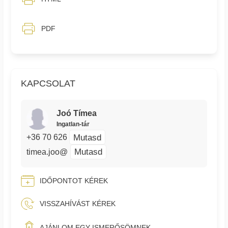
PDF
KAPCSOLAT
Joó Tímea
Ingatlan-tár
Mutasd
+36 70 626
Mutasd
timea.joo@
IDŐPONTOT KÉREK
VISSZAHÍVÁST KÉREK
AJÁNLOM EGY ISMERŐSÖMNEK