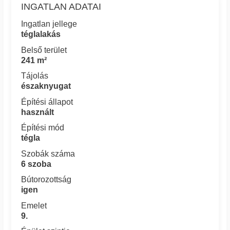
INGATLAN ADATAI
Ingatlan jellege
téglalakás
Belső terület
241 m²
Tájolás
északnyugat
Építési állapot
használt
Építési mód
tégla
Szobák száma
6 szoba
Bútorozottság
igen
Emelet
9.