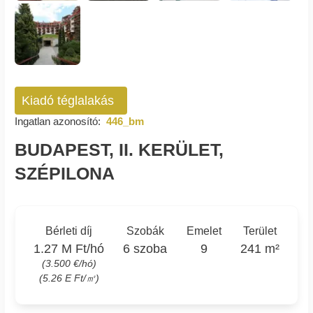
Kiadó téglalakás
Ingatlan azonosító:
446_bm
BUDAPEST, II. KERÜLET,
SZÉPILONA
Bérleti díj
Szobák
Emelet
Terület
1.27 M Ft/hó
6 szoba
9
241 m²
(3.500 €/hó)
(5.26 E Ft/㎡)