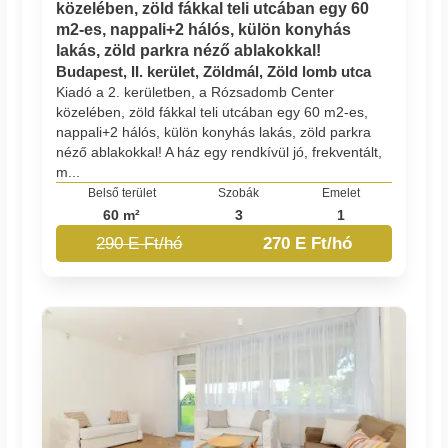
közelében, zöld fákkal teli utcában egy 60
m2-es, nappali+2 hálós, külön konyhás
lakás, zöld parkra néző ablakokkal!
Budapest, II. kerület, Zöldmál, Zöld lomb utca
Kiadó a 2. kerületben, a Rózsadomb Center
közelében, zöld fákkal teli utcában egy 60 m2-es,
nappali+2 hálós, külön konyhás lakás, zöld parkra
néző ablakokkal! A ház egy rendkívül jó, frekventált,
m...
Belső terület
Szobák
Emelet
60 m²
3
1
290 E Ft/hó
270 E Ft/hó