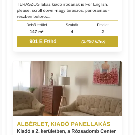
TERASZOS lakás kiadó irodának is For English,
please, scroll down -nagy teraszos, panorámás -
részben bútoroz...
Belső terület
Szobák
Emelet
147 m²
4
2
901 E Ft/hó
(2.490 €/hó)
ALBÉRLET, KIADÓ PANELLAKÁS
Kiadó a 2. kerületben, a Rózsadomb Center