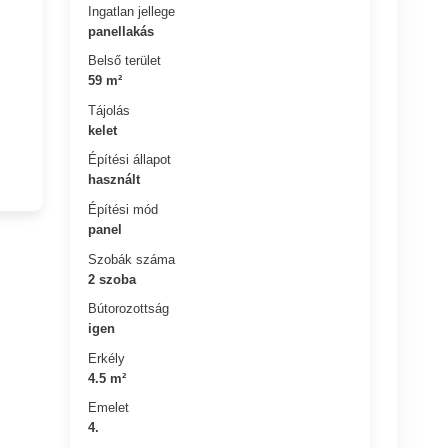
Ingatlan jellege
panellakás
Belső terület
59 m²
Tájolás
kelet
Építési állapot
használt
Építési mód
panel
Szobák száma
2 szoba
Bútorozottság
igen
Erkély
4.5 m²
Emelet
4.