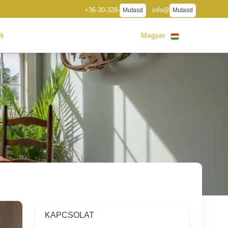
+36-30-328-
info@
Mutasd
Mutasd
ók
Magyar
KAPCSOLAT