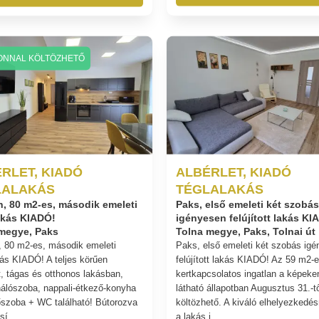
ONNAL KÖLTÖZHETŐ
RLET, KIADÓ
ALBÉRLET, KIADÓ
LALAKÁS
TÉGLALAKÁS
, 80 m2-es, második emeleti
Paks, első emeleti két szobás
akás KIADÓ!
igényesen felújított lakás KI
megye, Paks
Tolna megye, Paks, Tolnai út
 80 m2-es, második emeleti
Paks, első emeleti két szobás ig
kás KIADÓ! A teljes körűen
felújított lakás KIADÓ! Az 59 m2-
tt, tágas és otthonos lakásban,
kertkapcsolatos ingatlan a képeke
álószoba, nappali-étkező-konyha
látható állapotban Augusztus 31.-tő
őszoba + WC található! Bútorozva
költözhető. A kiváló elhelyezkedé
sí...
a lakás j...