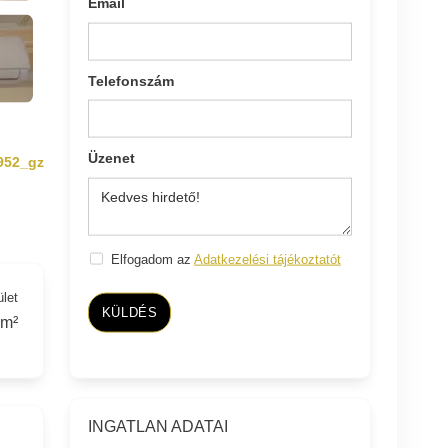
Email
Telefonszám
Üzenet
952_gz
Elfogadom az
Adatkezelési tájékoztatót
ület
KÜLDÉS
 m²
INGATLAN ADATAI