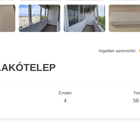
Ingatlan azonosító:
 LAKÓTELEP
Emelet
Ter
4
59