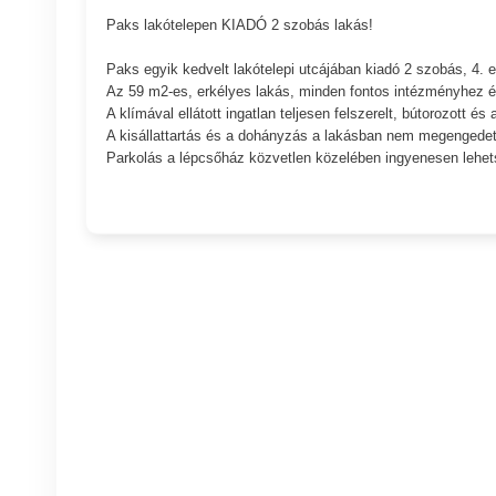
Paks lakótelepen KIADÓ 2 szobás lakás!
Paks egyik kedvelt lakótelepi utcájában kiadó 2 szobás, 4. e
Az 59 m2-es, erkélyes lakás, minden fontos intézményhez é
A klímával ellátott ingatlan teljesen felszerelt, bútorozott és
A kisállattartás és a dohányzás a lakásban nem megengedet
Parkolás a lépcsőház közvetlen közelében ingyenesen lehet