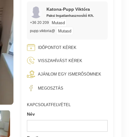
Katona-Pupp Viktóra
Paksi Ingatlanhasznosító Kft.
Mutasd
+36 20 209
Mutasd
pupp.viktoria@
IDŐPONTOT KÉREK
VISSZAHÍVÁST KÉREK
AJÁNLOM EGY ISMERŐSÖMNEK
MEGOSZTÁS
KAPCSOLATFELVÉTEL
Név