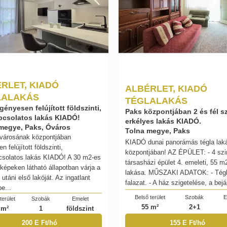
RLET, KIADÓ
ALBÉRLET, KIADÓ
LALAKÁS
TÉGLALAKÁS
gényesen felújított földszinti,
Paks központjában 2 és fél s
pcsolatos lakás KIADÓ!
erkélyes lakás KIADÓ.
megye, Paks, Óváros
Tolna megye, Paks
városának központjában
KIADÓ dunai panorámás tégla lak
n felújított földszinti,
központjában! AZ ÉPÜLET: - 4 szi
csolatos lakás KIADÓ! A 30 m2-es
társasházi épület 4. emeleti, 55 m
 képeken látható állapotban várja a
lakása. MŰSZAKI ADATOK: - Tég
s utáni első lakóját. Az ingatlant
falazat. - A ház szigetelése, a bejár
e...
Belső terület
Szobák
E
terület
Szobák
Emelet
55 m²
2+1
 m²
1
földszint
155 E Ft/hó
200 E Ft/hó