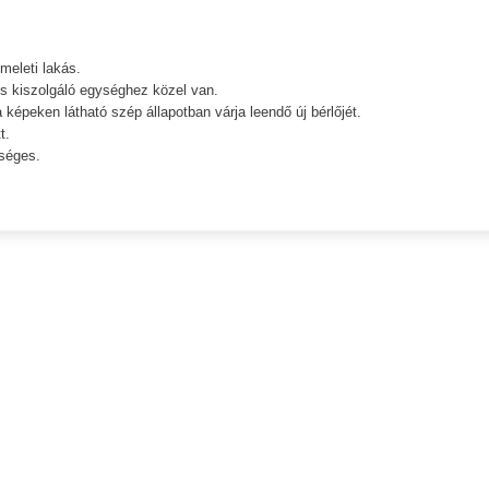
meleti lakás.
s kiszolgáló egységhez közel van.
 a képeken látható szép állapotban várja leendő új bérlőjét.
t.
séges.