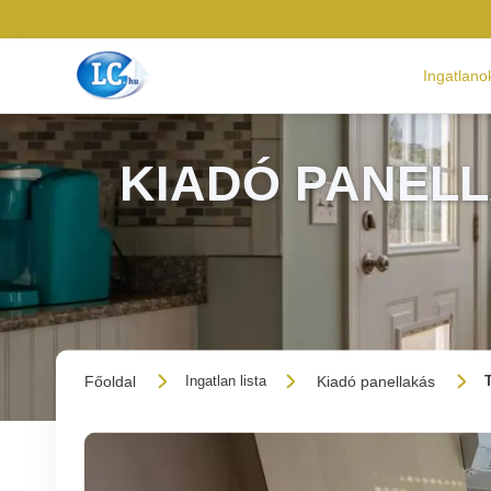
Ingatlano
KIADÓ PANELL
Főoldal
Kiadó panellakás
Ingatlan lista