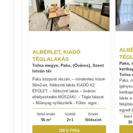
ALBÉ
ALBÉRLET, KIADÓ
TÉG
TÉGLALAKÁS
Paks, i
Tolna megye, Paks, (Óváros), Szent
kertka
István tér
Tolna 
Paks központi részén, – mindenhez közel-
Paks, ó
56m2-es, földszinti lakás KIADÓ AZ
igényese
ÉPÜLET: – földszinti lakás – óvárosi
kertkap
elhelyezkedés MŰSZAKI: – Tégla falazat
lakás a
– Műanyag nyílászárók - Fűtés: egye...
felújítá
egyedi b
Belső terület
Szobák
Emelet
Belső 
56 m²
2+1
földszint
30
150 E Ft/hó