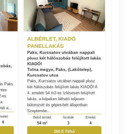
ALBÉRLET, KIADÓ
PANELLAKÁS
Paks, Kurcsatov utcában nappali
plusz két hálószobás felújított lakás
KIADÓ!
zobás,
Tolna megye, Paks, (Lakótelep),
Kurcsatov utca
Paks, Kurcsatov utcában nappali plusz
ás Paks
két hálószobás felújított lakás KIADÓ! A
ntes
4. emeleti 54 m2-es ízlésesen felújított
2-es
lakás, a képeken látható teljesen
la
bútorozott és gépesített állapotban
ati a...
Szeptembe...
melet
Belső terület
Szobák
Emelet
4
54 m²
3
4
260 E Ft/hó