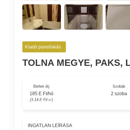
Kiadó panellakás
TOLNA MEGYE, PAKS,
Bérleti díj
Szobák
185 E Ft/hó
2 szoba
(3.14 E Ft/㎡)
INGATLAN LEÍRÁSA