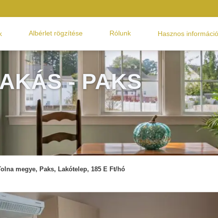
Albérlet rögzítése
Rólunk
k
Hasznos informáci
AKÁS - PAKS
Tolna megye, Paks, Lakótelep, 185 E Ft/hó