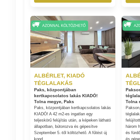
AZONNAL KÖLTÖZHETŐ
AZ
ALBÉRLET, KIADÓ
ALBÉ
TÉGLALAKÁS
TÉG
Paks, központjában
Pakson
kertkapcsolatos lakás KIADÓ!
téglal
Tolna megye, Paks
Tolna 
Paks, központjában kertkapcsolatos lakás
Pakson,
KIADÓ! A 42 m2-es ingatlan egy
téglala
teljeskörű felújítás után, a képeken látható
felújíto
állapotban, bútorozva és gépesítve
három h
Szeptember 5.-től költözhető. A fűtést új
és fürd
kond...
és gépe