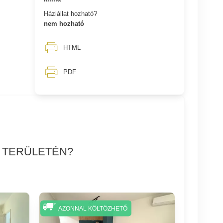
Háziállat hozható?
nem hozható
HTML
PDF
S TERÜLETÉN?
AZONNAL KÖLTÖZHETŐ