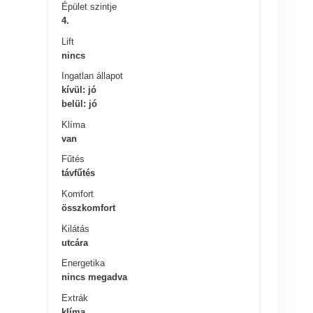
Épület szintje
4.
Lift
nincs
Ingatlan állapot
kívül: jó
belül: jó
Klíma
van
Fűtés
távfűtés
Komfort
összkomfort
Kilátás
utcára
Energetika
nincs megadva
Extrák
klíma