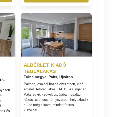
ALBÉRLET, KIADÓ
TÉGLALAKÁS
Tolna megye, Paks, Újváros
ADÓ!
Pakson, családi házas övezetben, első
emelet+tetőtéri lakás KIADÓ! Az ingatlan
ényesen
Paks egyik kedvelt utcájában, családi
es
házas, csendes környezetben helyezkedik
n
el, de mégis közel minden fontos
l
kiszolgál...
snek és