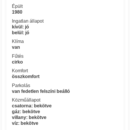
Épült
1980
Ingatlan állapot
kívül: jó
belül: jó
Klíma
van
Fűtés
cirko
Komfort
összkomfort
Parkolás
van fedetlen felszíni beálló
Közműállapot
csatorna: bekötve
gáz: bekötve
villany: bekötve
víz: bekötve