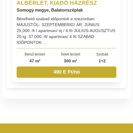
ALBÉRLET, KIADÓ HÁZRÉSZ
Somogy megye, Balatonszéplak
Bérelhető szabad időpontok a szezonban:
MÁJUSTÓL- SZEPTEMBERIG! ÁR: JÚNIUS:
25,000.-ft / apartman/ éj / 4 fő JÚLIUS-AUGUSZTUS
20-ig: 37,000.-ft/ apartman/ 4 fő SZABAD
IDŐPONTOK: ...
Belső terület
Telek terület
Szobák
47 m²
300 m²
1+2
490 E Ft/hó