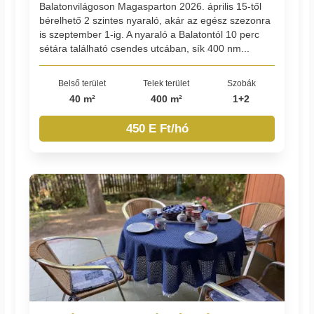
Balatonvilágoson Magasparton 2026. április 15-től
bérelhető 2 szintes nyaraló, akár az egész szezonra
is szeptember 1-ig. A nyaraló a Balatontól 10 perc
sétára található csendes utcában, sík 400 nm...
Belső terület
Telek terület
Szobák
40 m²
400 m²
1+2
450 E Ft/hó