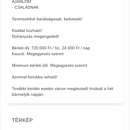
AJÁNLOM:
- CSALÁDNAK
Szomszédok barátságosak, kedvesek!
Kisállat hozható!
Dohányzás megengedett!
Bérleti díj: 720.000 Ft / hó, 24.000 Ft / nap
Kaució: Megegyezés szerint
Minimum bérleti idő: Megegyezés szerint
Azonnal birtokba vehető!
További kérdés esetén várom megtisztelő hívását a hét
bármelyik napján.
TÉRKÉP