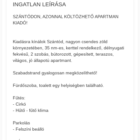
INGATLAN LEÍRÁSA
SZÁNTÓDON, AZONNAL KÖLTÖZHETŐ APARTMAN
KIADÓ!
Kiadásra kínálok Szántód, nagyon csendes zöld
környezetében, 35 nm-es, kerttel rendelkező, délnyugati
fekvésű, 2 szobás, bútorozott, gépesített, teraszos,
világos, jó állapotú apartmant.
Szabadstrand gyalogosan megközelíthető!
Fürdőszoba, toalett egy helyiségben található.
Fűtés:
- Cirkó
- Hűtő - fűtő klíma
Parkolás
- Felszíni beálló