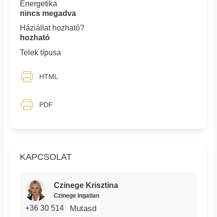
Energetika
nincs megadva
Háziállat hozható?
hozható
Telek típusa
HTML
PDF
KAPCSOLAT
Czinege Krisztina
Czinege Ingatlan
Mutasd
+36 30 514