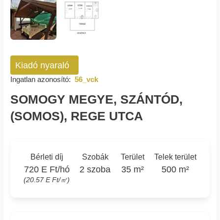
Kiadó nyaraló
Ingatlan azonosító:
56_vck
SOMOGY MEGYE, SZÁNTÓD,
(SOMOS), REGE UTCA
Bérleti díj
Szobák
Terület
Telek terület
720 E Ft/hó
2 szoba
35 m²
500 m²
(20.57 E Ft/㎡)