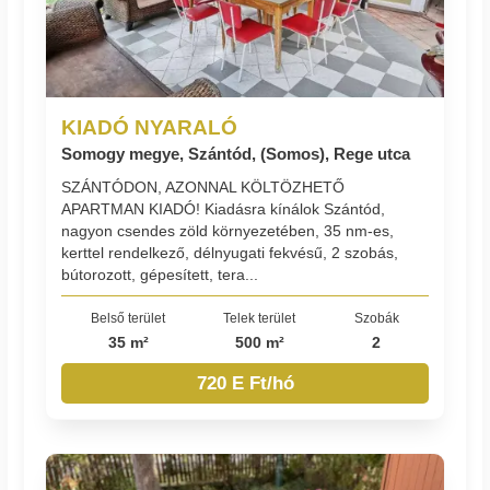
KIADÓ NYARALÓ
Somogy megye, Szántód, (Somos), Rege utca
SZÁNTÓDON, AZONNAL KÖLTÖZHETŐ
APARTMAN KIADÓ! Kiadásra kínálok Szántód,
nagyon csendes zöld környezetében, 35 nm-es,
kerttel rendelkező, délnyugati fekvésű, 2 szobás,
bútorozott, gépesített, tera...
Belső terület
Telek terület
Szobák
35 m²
500 m²
2
720 E Ft/hó