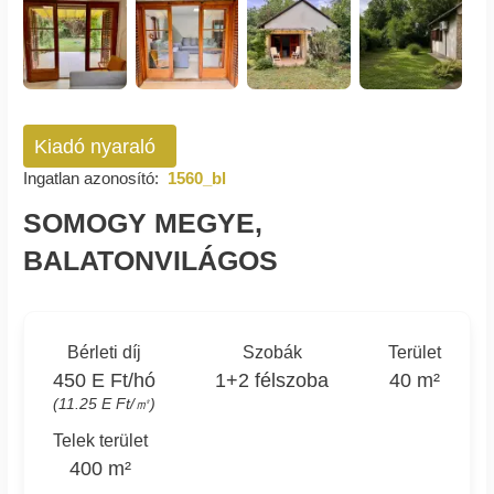
Kiadó nyaraló
Ingatlan azonosító:
1560_bl
SOMOGY MEGYE,
BALATONVILÁGOS
Bérleti díj
Szobák
Terület
450 E Ft/hó
1+2 félszoba
40 m²
(11.25 E Ft/㎡)
Telek terület
400 m²