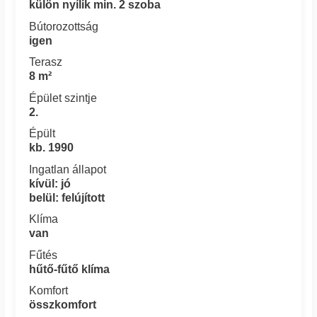
külön nyílik min. 2 szoba
Bútorozottság
igen
Terasz
8 m²
Épület szintje
2.
Épült
kb. 1990
Ingatlan állapot
kívül: jó
belül: felújított
Klíma
van
Fűtés
hűtő-fűtő klíma
Komfort
összkomfort