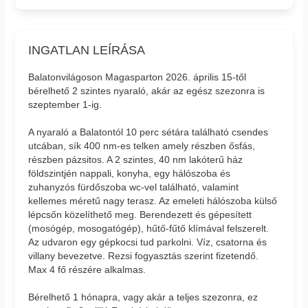
INGATLAN LEÍRÁSA
Balatonvilágoson Magasparton 2026. április 15-től
bérelhető 2 szintes nyaraló, akár az egész szezonra is
szeptember 1-ig.
A nyaraló a Balatontól 10 perc sétára található csendes
utcában, sík 400 nm-es telken amely részben ősfás,
részben pázsitos. A 2 szintes, 40 nm lakóterű ház
földszintjén nappali, konyha, egy hálószoba és
zuhanyzós fürdőszoba wc-vel található, valamint
kellemes méretű nagy terasz. Az emeleti hálószoba külső
lépcsőn közelíthető meg. Berendezett és gépesített
(mosógép, mosogatógép), hűtő-fűtő klímával felszerelt.
Az udvaron egy gépkocsi tud parkolni. Víz, csatorna és
villany bevezetve. Rezsi fogyasztás szerint fizetendő.
Max 4 fő részére alkalmas.
Bérelhető 1 hónapra, vagy akár a teljes szezonra, ez