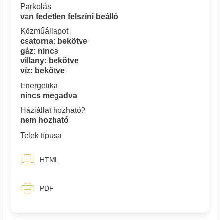
Parkolás
van fedetlen felszíni beálló
Közműállapot
csatorna: bekötve
gáz: nincs
villany: bekötve
víz: bekötve
Energetika
nincs megadva
Háziállat hozható?
nem hozható
Telek típusa
HTML
PDF