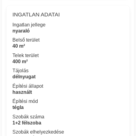
INGATLAN ADATAI
Ingatlan jellege
nyaraló
Belső terület
40 m²
Telek terület
400 m²
Tájolás
délnyugat
Építési állapot
használt
Építési mód
tégla
Szobák száma
1+2 félszoba
Szobák elhelyezkedése