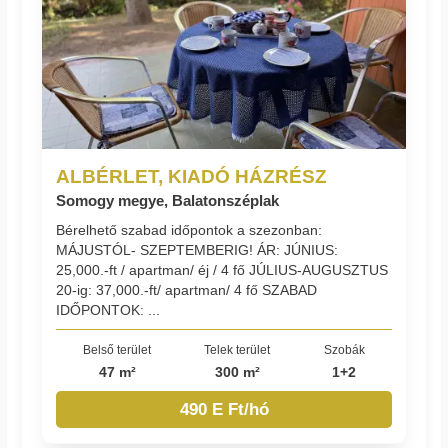
ALBÉRLET, KIADÓ HÁZRÉSZ
Somogy megye, Balatonszéplak
Bérelhető szabad időpontok a szezonban:
MÁJUSTÓL- SZEPTEMBERIG! ÁR: JÚNIUS:
25,000.-ft / apartman/ éj / 4 fő JÚLIUS-AUGUSZTUS
20-ig: 37,000.-ft/ apartman/ 4 fő SZABAD
IDŐPONTOK: ...
Belső terület
Telek terület
Szobák
47 m²
300 m²
1+2
490 E Ft/hó