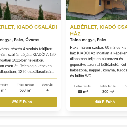
RLET, KIADÓ CSALÁDI
ALBÉRLET, KIADÓ CS
HÁZ
megye, Paks, Óváros
Tolna megye, Paks
Paks, három szobás 60 m2-es kis 
városi részén 4 szobás felújított
ház KIADÓ! Az ingatlan a képeken
 ház, szállás céljára KIADÓ! A 130
állapotban teljesen bútorozva és
ngatlan 2022-ben teljeskörű
gépesítve azonnal költözhető. Két
son esett át. Jelenleg a képeken
hálószoba, nappali, konyha, fürdő
állapotban, 12 fő elszállásolásá...
és külön WC ...
terület
Telek terület
Szobák
Belső terület
Telek terület
S
 m²
560 m²
4
60 m²
300 m²
850 E Ft/hó
400 E Ft/hó