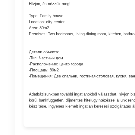
Hívjon, és nézzük meg!
Type: Family house
Location: city ​​center
Area: 80m2
Premises: Two bedrooms, living-dining room, kitchen, bathro
Детали объекта:
-Тип: Частный дом
-Расположение: центр города
-Площадь: 80м2
-Помещения: Две спальни, гостиная-столовая, кухня, ван
Adatbázisunkban további ingatlanokból választhat, hívjon bi
körű, bankfüggetlen, díjmentes hitelügyintézéssel állunk re
készítése, ingyenes kiemelt ingatlan keresési szolgáltatás ál