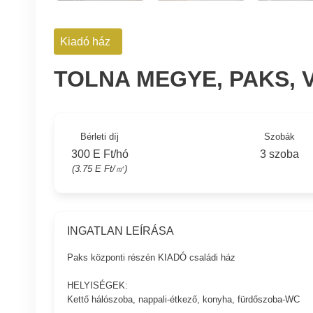
Kiadó ház
TOLNA MEGYE, PAKS,
Bérleti díj
Szobák
300 E Ft/hó
3 szoba
(3.75 E Ft/㎡)
INGATLAN LEÍRÁSA
Paks központi részén KIADÓ családi ház
HELYISÉGEK:
Kettő hálószoba, nappali-étkező, konyha, fürdőszoba-WC