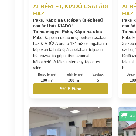
ALBÉRLET, KIADÓ CSALÁDI
ALBÉ
HÁZ
HÁZ
Paks, Kápolna utcában új építésű
Paks k
családi ház KIADÓ!
család
Tolna megye, Paks, Kápolna utca
Tolna 
Paks, Kápolna utcában új építésű családi
Paks kö
ház KIADÓ! A bruttó 124 m2-es ingatlan a
3 szobá
képeken látható új állapotában, teljesen
szoba, 
bútorozva és gépesítve azonnal
fürdősz
költözhető. A földszinten egy tágas és
falazat
világ...
b...
Belső terület
Telek terület
Szobák
Belső 
100 m²
300 m²
5
100
550 E Ft/hó
AZ