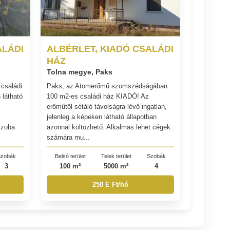
ALÁDI
ALBÉRLET, KIADÓ CSALÁDI
HÁZ
Tolna megye, Paks
családi
Paks, az Atomerőmű szomszédságában
 látható
100 m2-es családi ház KIADÓ! Az
erőműtől sétáló távolságra lévő ingatlan,
jelenleg a képeken látható állapotban
szoba
azonnal költözhető. Alkalmas lehet cégek
számára mu...
zobák
Belső terület
Telek terület
Szobák
3
100 m²
5000 m²
4
250 E Ft/hó