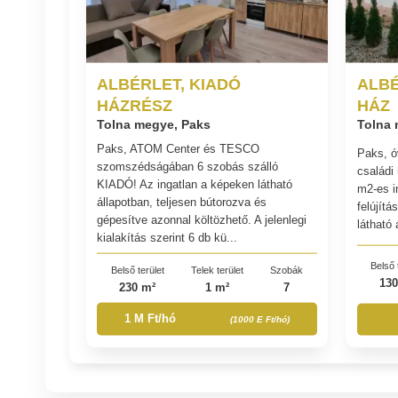
ALBÉRLET, KIADÓ
ALBÉ
HÁZRÉSZ
HÁZ
Tolna megye, Paks
Tolna 
Paks, ATOM Center és TESCO
Paks, ó
szomszédságában 6 szobás szálló
családi
KIADÓ! Az ingatlan a képeken látható
m2-es i
állapotban, teljesen bútorozva és
felújítá
gépesítve azonnal költözhető. A jelenlegi
látható 
kialakítás szerint 6 db kü...
Belső 
Belső terület
Telek terület
Szobák
130
230 m²
1 m²
7
1 M Ft/hó
(1000 E Ft/hó)