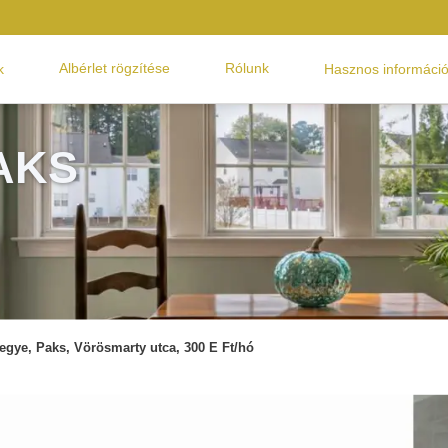
Albérlet rögzítése
Rólunk
k
Hasznos informáci
AKS
egye, Paks, Vörösmarty utca, 300 E Ft/hó