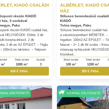
RLET, KIADÓ CSALÁDI
ALBÉRLET, KIADÓ CS
HÁZ
özponti részén KIADÓ
Stílusos berendezésű családi
i ház, 3 szobával
KIADÓ
megye, Paks
Tolna megye, Paks
zponti részén KIADÓ családi ház,
Stílusos berendezésű családi há
val HELYISÉGEK: Előtér, 3 db
a városközpontban! MÉRETEK: –
1db konyha-étkező, 2 db
Ingatlan: 100m2 AZ ÉPÜLET: – Té
oba, 2 db wc AZ ÉPÜLET: – Tégla
falazat – 2+ 1 db fél szoba – Kors
. – 100m2-es lakórész. – Teljesen
műanyag nyílászárók HELYISÉGE
Közleked...
terület
Telek terület
Szobák
Belső terület
Telek terület
S
 m²
1000 m²
3
100 m²
1200 m²
650 E Ft/hó
385 E Ft/hó
ONNAL KÖLTÖZHETŐ
AZONNAL KÖLTÖZHETŐ