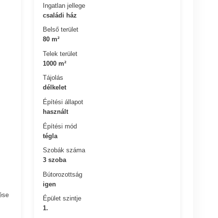
Ingatlan jellege
családi ház
Belső terület
80 m²
Telek terület
1000 m²
Tájolás
délkelet
Építési állapot
használt
Építési mód
tégla
Szobák száma
3 szoba
Bútorozottság
igen
ése
Épület szintje
1.