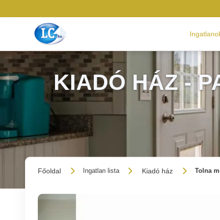
Ingatlano
KIADÓ HÁZ - P
Főoldal
Kiadó ház
Ingatlan lista
Tolna m