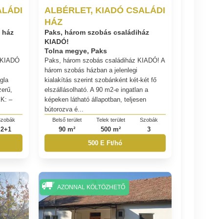
ALÁDI
ALBÉRLET, KIADÓ CSALÁDI
HÁZ
 ház
Paks, három szobás családiház
KIADÓ!
Tolna megye, Paks
z KIADÓ
Paks, három szobás családiház KIADÓ! A
három szobás házban a jelenlegi
gla
kialakítás szerint szobánként két-két fő
zerű,
elszállásolható. A 90 m2-e ingatlan a
K: –
képeken látható állapotban, teljesen
bútorozva é...
zobák
Belső terület
Telek terület
Szobák
2+1
90 m²
500 m²
3
500 E Ft/hó
AZONNAL KÖLTÖZHETŐ