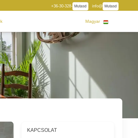
+36-30-328-
info@
Mutasd
Mutasd
ók
Magyar
KAPCSOLAT