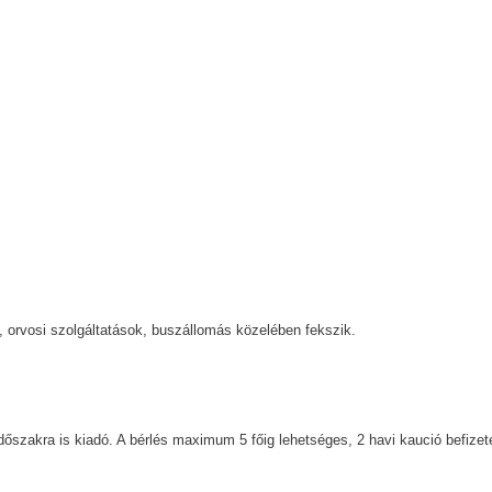
i, orvosi szolgáltatások, buszállomás közelében fekszik.
szakra is kiadó. A bérlés maximum 5 főig lehetséges, 2 havi kaució befizet