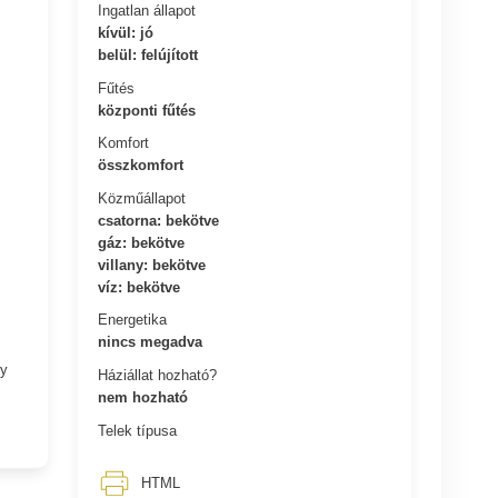
Ingatlan állapot
kívül: jó
belül: felújított
Fűtés
központi fűtés
Komfort
összkomfort
Közműállapot
csatorna: bekötve
gáz: bekötve
villany: bekötve
víz: bekötve
Energetika
nincs megadva
ny
Háziállat hozható?
nem hozható
Telek típusa
HTML