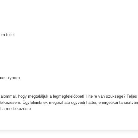
om-toilet
ная-туалет.
zalommal, hogy megtaláljuk a legmegfelelőbbet! Hitelre van szüksége? Teljes
ndelkezésére. Ügyfeleinknek megbízható ügyvédi háttér, energetikai tanúsítvá
l a rendelkezésre.