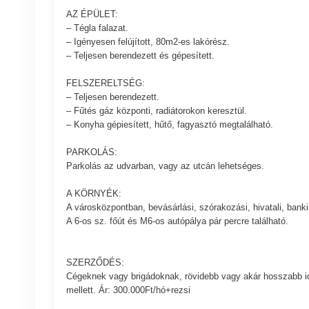
AZ ÉPÜLET:
– Tégla falazat.
– Igényesen felújított, 80m2-es lakórész.
– Teljesen berendezett és gépesített.
FELSZERELTSÉG:
– Teljesen berendezett.
– Fűtés gáz központi, radiátorokon keresztül.
– Konyha gépiesített, hűtő, fagyasztó megtalálható.
PARKOLÁS:
Parkolás az udvarban, vagy az utcán lehetséges.
A KÖRNYÉK:
A városközpontban, bevásárlási, szórakozási, hivatali, bank
A 6-os sz. főút és M6-os autópálya pár percre található.
SZERZŐDÉS:
Cégeknek vagy brigádoknak, rövidebb vagy akár hosszabb idő
mellett. Ár: 300.000Ft/hó+rezsi