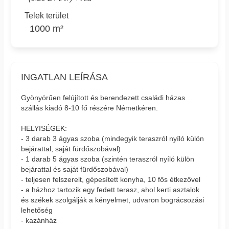
Telek terület
1000 m²
INGATLAN LEÍRÁSA
Gyönyörűen felújított és berendezett családi házas
szállás kiadó 8-10 fő részére Németkéren.
HELYISÉGEK:
- 3 darab 3 ágyas szoba (mindegyik teraszról nyíló külön
bejárattal, saját fürdőszobával)
- 1 darab 5 ágyas szoba (szintén teraszról nyíló külön
bejárattal és saját fürdőszobával)
- teljesen felszerelt, gépesített konyha, 10 fős étkezővel
- a házhoz tartozik egy fedett terasz, ahol kerti asztalok
és székek szolgálják a kényelmet, udvaron bográcsozási
lehetőség
- kazánház