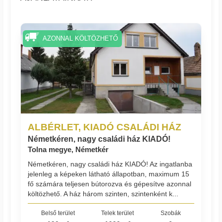
AZONNAL KÖLTÖZHETŐ
ALBÉRLET, KIADÓ CSALÁDI HÁZ
Németkéren, nagy családi ház KIADÓ!
Tolna megye, Németkér
Németkéren, nagy családi ház KIADÓ! Az ingatlanba
jelenleg a képeken látható állapotban, maximum 15
fő számára teljesen bútorozva és gépesítve azonnal
költözhető. A ház három szinten, szintenként k...
Belső terület
Telek terület
Szobák