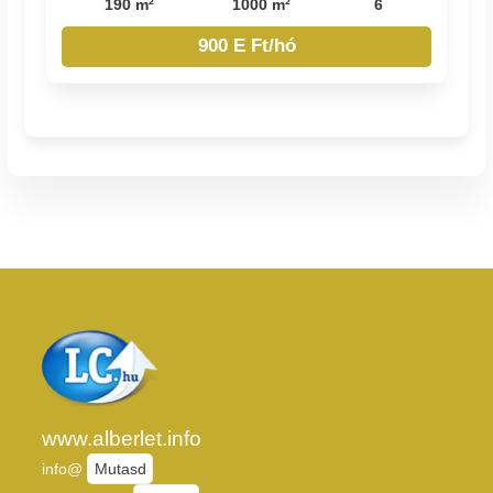
190 m²
1000 m²
6
900 E Ft/hó
www.alberlet.info
info@
Mutasd