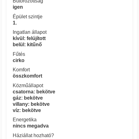
Bútorozottság
igen
Épület szintje
1.
Ingatlan állapot
kívül: felújított
belül: kitűnő
Fűtés
cirko
Komfort
összkomfort
Közműállapot
csatorna: bekötve
gáz: bekötve
villany: bekötve
víz: bekötve
Energetika
nincs megadva
Háziállat hozható?