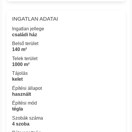
INGATLAN ADATAI
Ingatlan jellege
családi ház
Belső terület
140 m²
Telek terület
1000 m²
Tájolás
kelet
Építési állapot
használt
Építési mód
tégla
Szobák száma
4 szoba