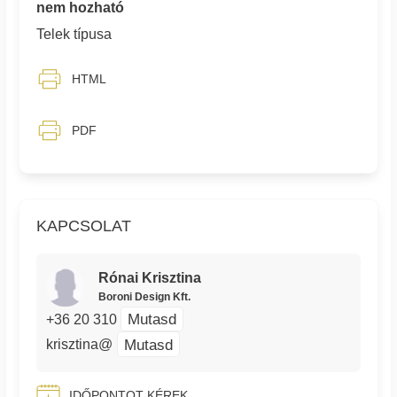
nem hozható
Telek típusa
HTML
PDF
KAPCSOLAT
Rónai Krisztina
Boroni Design Kft.
Mutasd
+36 20 310
Mutasd
krisztina@
IDŐPONTOT KÉREK