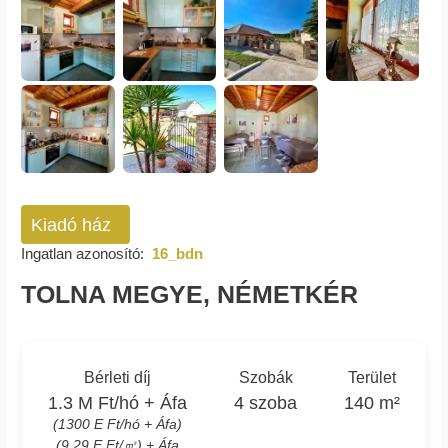
Kiadó ház
Ingatlan azonosító:
16_bdn
TOLNA MEGYE, NÉMETKÉR
Bérleti díj
Szobák
Terület
1.3 M Ft/hó + Áfa
4 szoba
140 m²
(1300 E Ft/hó + Áfa)
(9.29 E Ft/㎡) + Áfa