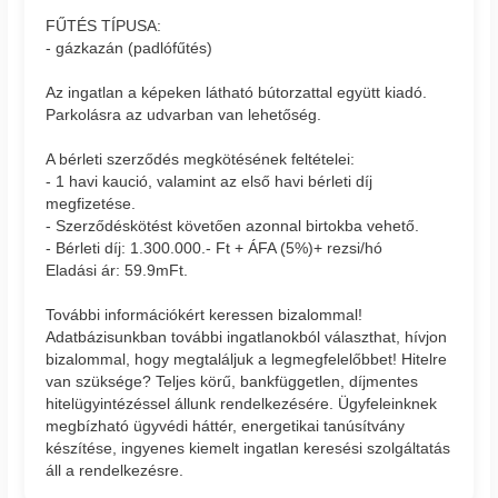
FŰTÉS TÍPUSA:
- gázkazán (padlófűtés)
Az ingatlan a képeken látható bútorzattal együtt kiadó.
Parkolásra az udvarban van lehetőség.
A bérleti szerződés megkötésének feltételei:
- 1 havi kaució, valamint az első havi bérleti díj
megfizetése.
- Szerződéskötést követően azonnal birtokba vehető.
- Bérleti díj: 1.300.000.- Ft + ÁFA (5%)+ rezsi/hó
Eladási ár: 59.9mFt.
További információkért keressen bizalommal!
Adatbázisunkban további ingatlanokból választhat, hívjon
bizalommal, hogy megtaláljuk a legmegfelelőbbet! Hitelre
van szüksége? Teljes körű, bankfüggetlen, díjmentes
hitelügyintézéssel állunk rendelkezésére. Ügyfeleinknek
megbízható ügyvédi háttér, energetikai tanúsítvány
készítése, ingyenes kiemelt ingatlan keresési szolgáltatás
áll a rendelkezésre.