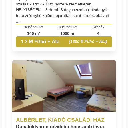
szállás kiadó 8-10 fő részére Németkéren.
HELYISÉGEK: - 3 darab 3 ágyas szoba (mindegyik
teraszról nyíló külön bejárattal, saját fürdőszobával)
...
Belső terület
Telek terület
Szobák
140 m²
1000 m²
4
1.3 M Ft/hó + Áfa
(1300 E Ft/hó + Áfa)
ALBÉRLET, KIADÓ CSALÁDI HÁZ
Dunaföldváron rövidebb-hosszabb távra