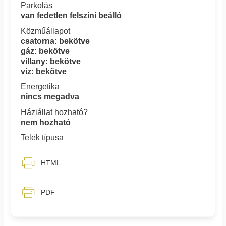
Parkolás
van fedetlen felszíni beálló
Közműállapot
csatorna: bekötve
gáz: bekötve
villany: bekötve
víz: bekötve
Energetika
nincs megadva
Háziállat hozható?
nem hozható
Telek típusa
HTML
PDF