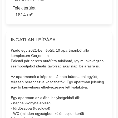
Telek terület
1814 m²
INGATLAN LEÍRÁSA
Kiadó egy 2021-ben épült, 10 apartmanból álló
komplexum Gerjenben.
Pakstól pár perces autóútra található, így munkavégzés
szempontjából ideális távolság akár napi bejárásra is.
Az apartmanok a képeken látható bútorzattal együtt,
teljesen berendezve költözhetők. Egy apartman jelenleg
egy fő kényelmes elhelyezésére lett kialakítva.
Egy apartman az alábbi helyiségekből áll:
- nappali/konyha/étkező
- fürdőszoba (tusolóval)
- WC (minden egységben külön bojler került