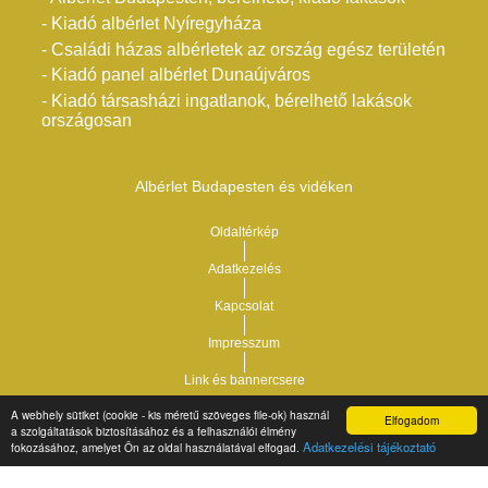
- Kiadó albérlet Nyíregyháza
- Családi házas albérletek az ország egész területén
- Kiadó panel albérlet Dunaújváros
- Kiadó társasházi ingatlanok, bérelhető lakások
országosan
Albérlet Budapesten és vidéken
Oldaltérkép
Adatkezelés
Kapcsolat
Impresszum
Link és bannercsere
A webhely sütiket (cookie - kis méretű szöveges file-ok) használ
Elfogadom
a szolgáltatások biztosításához és a felhasználói élmény
Vár-Köz Kft. - Ingatlan nyilvántartó, ügyviteli és
Copyright © 2021.
Adatkezelési tájékoztató
fokozásához, amelyet Ön az oldal használatával elfogad.
adminisztrációs szoftver