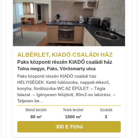
ALBÉRLET, KIADÓ CSALÁDI HÁZ
Paks központi részén KIADÓ családi ház
Tolna megye, Paks, Vörösmarty utca
Paks központi részén KIADÓ családi ház
HELYISÉGEK: Kettő hálószoba, nappali-étkező,
konyha, fürdőszoba-WC AZ ÉPÜLET: – Tégla
falazat. – Igényesen felújított, 80m2-es lakórész. –
Teljesen be...
Belső terület
Telek terület
Szobák
80 m²
1000 m²
3
300 E Ft/hó