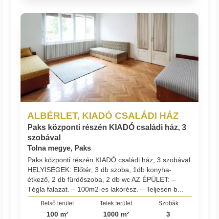
ALBÉRLET, KIADÓ CSALÁDI HÁZ
Paks központi részén KIADÓ családi ház, 3
szobával
Tolna megye, Paks
Paks központi részén KIADÓ családi ház, 3 szobával
HELYISÉGEK: Előtér, 3 db szoba, 1db konyha-
étkező, 2 db fürdőszoba, 2 db wc AZ ÉPÜLET: –
Tégla falazat. – 100m2-es lakórész. – Teljesen b...
Belső terület
Telek terület
Szobák
100 m²
1000 m²
3