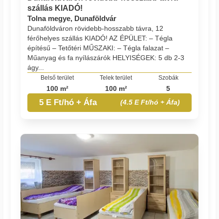
szállás KIADÓ!
Tolna megye, Dunaföldvár
Dunaföldváron rövidebb-hosszabb távra, 12
férőhelyes szállás KIADÓ! AZ ÉPÜLET: – Tégla
építésű – Tetőtéri MŰSZAKI: – Tégla falazat –
Műanyag és fa nyílászárók HELYISÉGEK: 5 db 2-3
ágy...
Belső terület
Telek terület
Szobák
100 m²
100 m²
5
5 E Ft/hó + Áfa
(4.5 E Ft/hó + Áfa)