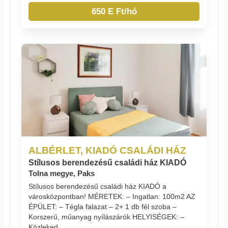
650 E Ft/hó
ALBÉRLET, KIADÓ CSALÁDI HÁZ
Stílusos berendezésű családi ház KIADÓ
Tolna megye, Paks
Stílusos berendezésű családi ház KIADÓ a
városközpontban! MÉRETEK: – Ingatlan: 100m2 AZ
ÉPÜLET: – Tégla falazat – 2+ 1 db fél szoba –
Korszerű, műanyag nyílászárók HELYISÉGEK: –
Közleked...