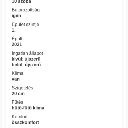
10 szoba
Bútorozottság
igen
Épület szintje
1.
Épült
2021
Ingatlan állapot
kívül: újszerű
belül: újszerű
Klíma
van
Szigetelés
20 cm
Fűtés
hűtő-fűtő klíma
Komfort
összkomfort