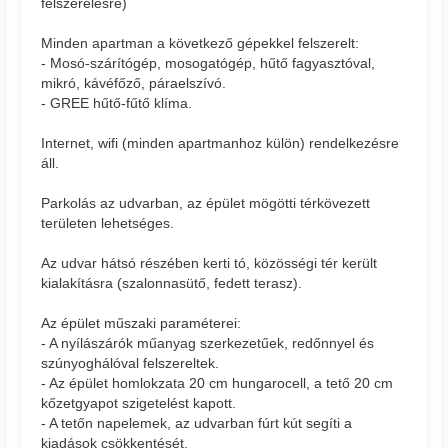
felszerelésre)
Minden apartman a következő gépekkel felszerelt:
- Mosó-szárítógép, mosogatógép, hűtő fagyasztóval,
mikró, kávéfőző, páraelszívó.
- GREE hűtő-fűtő klíma.
Internet, wifi (minden apartmanhoz külön) rendelkezésre
áll.
Parkolás az udvarban, az épület mögötti térkövezett
területen lehetséges.
Az udvar hátsó részében kerti tó, közösségi tér került
kialakításra (szalonnasütő, fedett terasz).
Az épület műszaki paraméterei:
- A nyílászárók műanyag szerkezetűek, redőnnyel és
szúnyoghálóval felszereltek.
- Az épület homlokzata 20 cm hungarocell, a tető 20 cm
kőzetgyapot szigetelést kapott.
- A tetőn napelemek, az udvarban fúrt kút segíti a
kiadások csökkentését.