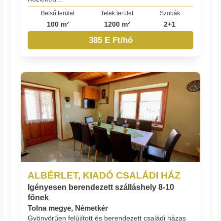
Belső terület
Telek terület
Szobák
100 m²
1200 m²
2+1
385 E Ft/hó
ALBÉRLET, KIADÓ CSALÁDI HÁZ
Igényesen berendezett szálláshely 8-10
főnek
Tolna megye, Németkér
Gyönyörűen felújított és berendezett családi házas