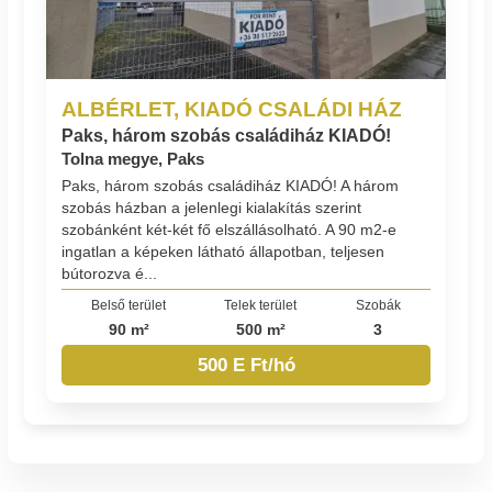
ALBÉRLET, KIADÓ CSALÁDI HÁZ
Paks, három szobás családiház KIADÓ!
Tolna megye, Paks
Paks, három szobás családiház KIADÓ! A három
szobás házban a jelenlegi kialakítás szerint
szobánként két-két fő elszállásolható. A 90 m2-e
ingatlan a képeken látható állapotban, teljesen
bútorozva é...
Belső terület
Telek terület
Szobák
90 m²
500 m²
3
500 E Ft/hó