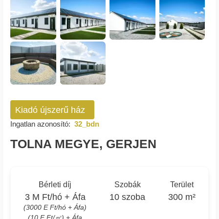
Kiadó újszerű ház
Ingatlan azonosító:
32_bdn
TOLNA MEGYE, GERJEN
Bérleti díj
Szobák
Terület
3 M Ft/hó + Áfa
10 szoba
300 m²
(3000 E Ft/hó + Áfa)
(10 E Ft/㎡) + Áfa