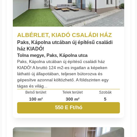
ALBÉRLET, KIADÓ CSALÁDI HÁZ
Paks, Kápolna utcában új építésű családi
ház KIADÓ!
Tolna megye, Paks, Kápolna utca
Paks, Kápolna utcában új építésű családi ház
KIADÓ! A bruttó 124 m2-es ingatlan a képeken
látható új állapotában, teljesen bútorozva és
gépesítve azonnal költözhető. A földszinten egy
tágas és világ...
Belső terület
Telek terület
Szobák
100 m²
300 m²
5
550 E Ft/hó