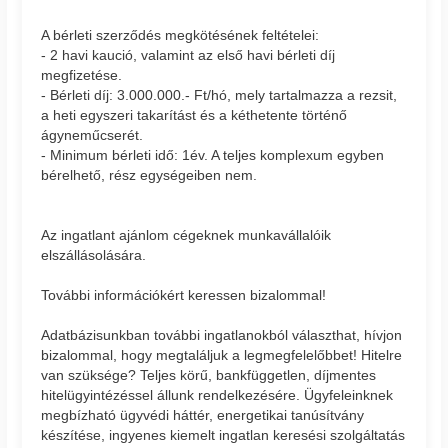
A bérleti szerződés megkötésének feltételei:
- 2 havi kaució, valamint az első havi bérleti díj
megfizetése.
- Bérleti díj: 3.000.000.- Ft/hó, mely tartalmazza a rezsit,
a heti egyszeri takarítást és a kéthetente történő
ágyneműcserét.
- Minimum bérleti idő: 1év. A teljes komplexum egyben
bérelhető, rész egységeiben nem.
Az ingatlant ajánlom cégeknek munkavállalóik
elszállásolására.
További információkért keressen bizalommal!
Adatbázisunkban további ingatlanokból választhat, hívjon
bizalommal, hogy megtaláljuk a legmegfelelőbbet! Hitelre
van szüksége? Teljes körű, bankfüggetlen, díjmentes
hitelügyintézéssel állunk rendelkezésére. Ügyfeleinknek
megbízható ügyvédi háttér, energetikai tanúsítvány
készítése, ingyenes kiemelt ingatlan keresési szolgáltatás