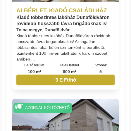
ALBÉRLET, KIADÓ CSALÁDI HÁZ
Kiadó többszintes lakóház Dunaföldváron
rövidebb-hosszabb távra brigádoknak is!
Tolna megye, Dunaföldvár
Kiadó többszintes lakóház Dunaföldváron rövidebb-
hosszabb távra brigádoknak is! Az ingatlan
többszintes, akár külön szintenként is bérelhető.
Szintenként 100 nm-en találhatunk három szobát,
amiben ...
Belső terület
Telek terület
Szobák
100 m²
800 m²
5
3 E Ft/hó
AZONNAL KÖLTÖZHETŐ